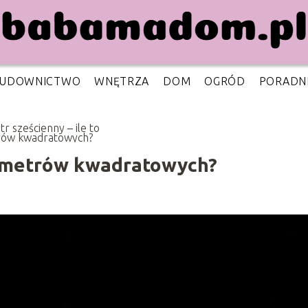
UDOWNICTWO
WNĘTRZA
DOM
OGRÓD
PORADN
 sześcienny – ile to
ów kwadratowych?
to metrów kwadratowych?