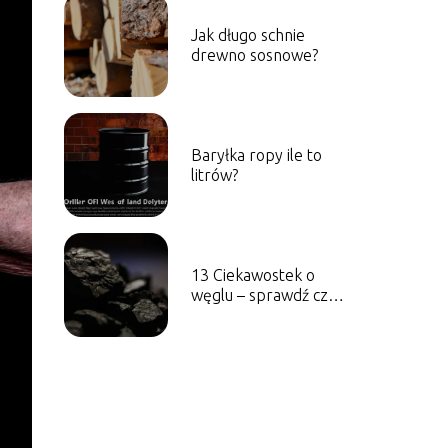
Jak długo schnie
drewno sosnowe?
Baryłka ropy ile to
litrów?
13 Ciekawostek o
węglu – sprawdź czy
to wiesz?