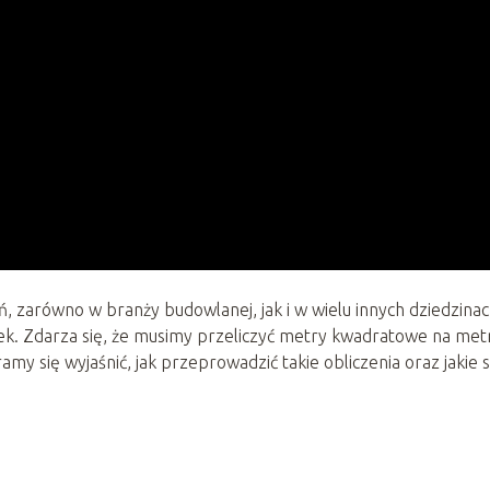
 zarówno w branży budowlanej, jak i w wielu innych dziedzinac
tek. Zdarza się, że musimy przeliczyć metry kwadratowe na met
my się wyjaśnić, jak przeprowadzić takie obliczenia oraz jakie 