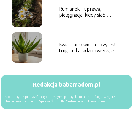
Rumianek – uprawa,
pielęgnacja, kiedy siać i
zbierać
Kwiat sansewieria – czy jest
trująca dla ludzi i zwierząt?
Redakcja babamadom.pl
Kochamy inspirować innych naszymi pomysłami na aranżację wnętrz i
dekorowanie domu. Sprawdź, co dla Ciebie przygotowaliśmy!