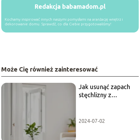
Redakcja babamadom.pl
Kochamy inspirować innych naszymi pomysłami na aranżację wnętrz i
dekorowanie domu. Sprawdź, co dla Ciebie przygotowaliśmy!
Może Cię również zainteresować
Jak usunąć zapach
stęchlizny z
pomieszczenia?
Skuteczne sposoby
2024-07-02