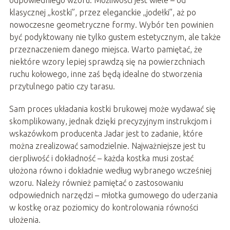
odpowiedniego wzoru. Możliwości jest wiele – od
klasycznej „kostki”, przez eleganckie „jodełki”, aż po
nowoczesne geometryczne formy. Wybór ten powinien
być podyktowany nie tylko gustem estetycznym, ale także
przeznaczeniem danego miejsca. Warto pamiętać, że
niektóre wzory lepiej sprawdzą się na powierzchniach
ruchu kołowego, inne zaś będą idealne do stworzenia
przytulnego patio czy tarasu.
Sam proces układania kostki brukowej może wydawać się
skomplikowany, jednak dzięki precyzyjnym instrukcjom i
wskazówkom producenta Jadar jest to zadanie, które
można zrealizować samodzielnie. Najważniejsze jest tu
cierpliwość i dokładność – każda kostka musi zostać
ułożona równo i dokładnie według wybranego wcześniej
wzoru. Należy również pamiętać o zastosowaniu
odpowiednich narzędzi – młotka gumowego do uderzania
w kostkę oraz poziomicy do kontrolowania równości
ułożenia.