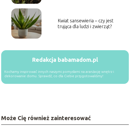
Kwiat sansewieria – czy jest
trująca dla ludzi i zwierząt?
Redakcja babamadom.pl
Kochamy inspirować innych naszymi pomysłami na aranżację wnętrz i
dekorowanie domu. Sprawdź, co dla Ciebie przygotowaliśmy!
Może Cię również zainteresować