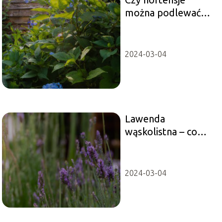
można podlewać
gnojówką z
pokrzyw?
2024-03-04
Lawenda
wąskolistna – co
musisz o niej
wiedzieć?
2024-03-04