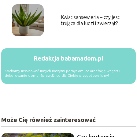
Kwiat sansewieria – czy jest
trująca dla ludzi i zwierząt?
Redakcja babamadom.pl
Kochamy inspirować innych naszymi pomysłami na aranżację wnętrz i
dekorowanie domu. Sprawdź, co dla Ciebie przygotowaliśmy!
Może Cię również zainteresować
Czy hortensje