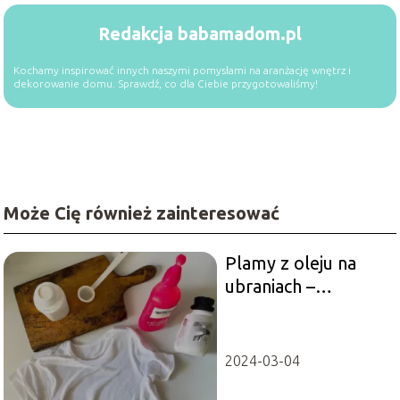
Redakcja babamadom.pl
Kochamy inspirować innych naszymi pomysłami na aranżację wnętrz i
dekorowanie domu. Sprawdź, co dla Ciebie przygotowaliśmy!
Może Cię również zainteresować
Plamy z oleju na
ubraniach –
domowe sposoby
na tłuste plamy
2024-03-04