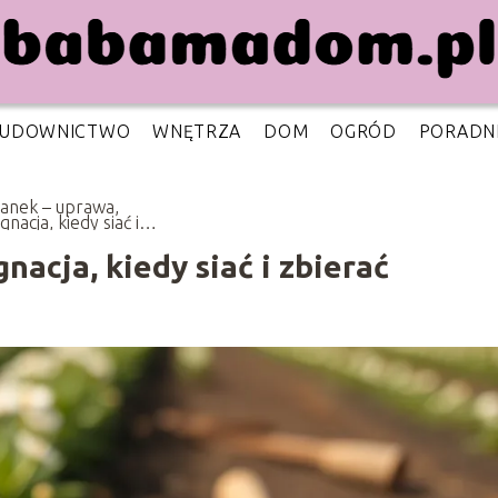
UDOWNICTWO
WNĘTRZA
DOM
OGRÓD
PORADN
anek – uprawa,
gnacja, kiedy siać i
rać
acja, kiedy siać i zbierać