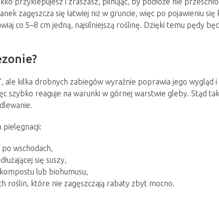
ko przyklepujesz i zraszasz, pilnując, by podłoże nie przeschło
k zagęszcza się łatwiej niż w gruncie, więc po pojawieniu się k
awiaj co 5–8 cm jedną, najsilniejszą roślinę. Dzięki temu pędy bę
ezonie?
 ale kilka drobnych zabiegów wyraźnie poprawia jego wygląd i 
ęc szybko reaguje na warunki w górnej warstwie gleby. Stąd ta
dlewanie.
pielęgnacji:
 po wschodach,
użającej się suszy,
 kompostu lub biohumusu,
h roślin, które nie zagęszczają rabaty zbyt mocno.