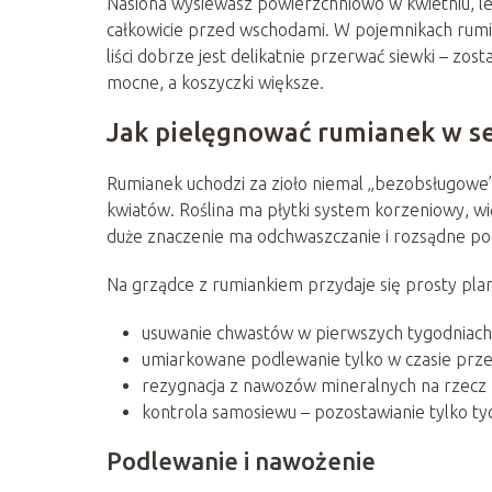
Nasiona wysiewasz powierzchniowo w kwietniu, lek
całkowicie przed wschodami. W pojemnikach rumiane
liści dobrze jest delikatnie przerwać siewki – zost
mocne, a koszyczki większe.
Jak pielęgnować rumianek w s
Rumianek uchodzi za zioło niemal „bezobsługowe”,
kwiatów. Roślina ma płytki system korzeniowy, wi
duże znaczenie ma odchwaszczanie i rozsądne po
Na grządce z rumiankiem przydaje się prosty plan 
usuwanie chwastów w pierwszych tygodniach
umiarkowane podlewanie tylko w czasie przedł
rezygnacja z nawozów mineralnych na rzecz
kontrola samosiewu – pozostawianie tylko tyc
Podlewanie i nawożenie