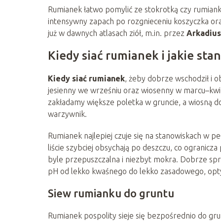
Rumianek łatwo pomylić ze stokrotką czy rumia
intensywny zapach po rozgnieceniu koszyczka ora
już w dawnych atlasach ziół, m.in. przez
Arkadius
Kiedy siać rumianek i jakie st
Kiedy siać rumianek
, żeby dobrze wschodził i 
jesienny we wrześniu oraz wiosenny w marcu–kwie
zakładamy większe poletka w gruncie, a wiosną 
warzywnik.
Rumianek najlepiej czuje się na stanowiskach w pe
liście szybciej obsychają po deszczu, co ograni
byle przepuszczalna i niezbyt mokra. Dobrze spra
pH od lekko kwaśnego do lekko zasadowego, op
Siew rumianku do gruntu
Rumianek pospolity sieje się bezpośrednio do gr