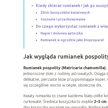
Kiedy zbierać rumianek i jak go suszy
Zbiór koszyczków kwiatowych
Suszenie i przechowywanie
Do czego wykorzystać rumianek z wła
Napar i domowa apteczka
Rumianek w ogrodzie jako biopreparat
Jak wygląda rumianek pospolity
Rumianek pospolity (Matricaria chamomilla)
,
jednoroczne zioło z rodziny astrowatych. Osiąga 
delikatne, pierzaste liście przypominające koper.
się szczególnie mocno w ciepłe, słoneczne dni.
Kwiaty rumianku to znane każdemu biało–żółte kos
rurkowate. Średnica koszyczka to zwykle
2–3 cm
dno koszyczka wyraźnie się uwypukla. Roślina kwit