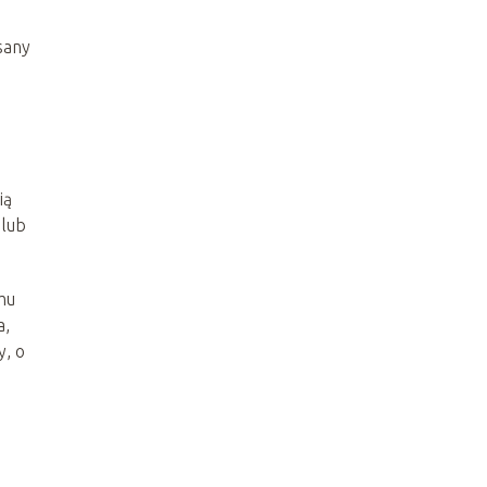
sany
ią
 lub
mu
a,
y, o