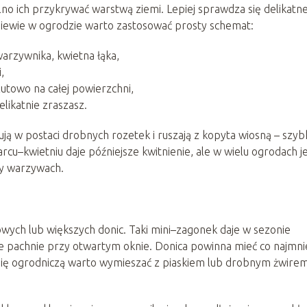
lno ich przykrywać warstwą ziemi. Lepiej sprawdza się delikatn
 siewie w ogrodzie warto zastosować prosty schemat:
warzywnika, kwietna łąka,
,
utowo na całej powierzchni,
elikatnie zraszasz.
ują w postaci drobnych rozetek i ruszają z kopyta wiosną – szyb
rcu–kwietniu daje późniejsze kwitnienie, ale w wielu ogrodach j
zy warzywach.
ych lub większych donic. Taki mini–zagonek daje w sezonie
ie pachnie przy otwartym oknie. Donica powinna mieć co najmni
mię ogrodniczą warto wymieszać z piaskiem lub drobnym żwirem