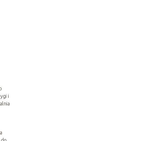
o
gi i
alnia
 a
 do