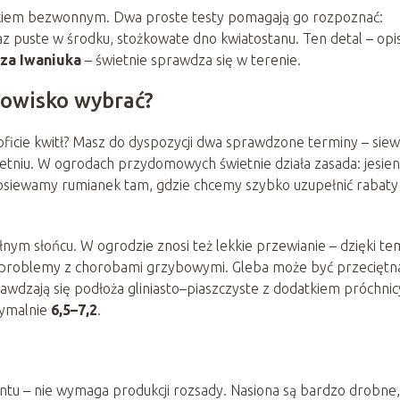
nkiem bezwonnym. Dwa proste testy pomagają go rozpoznać:
z puste w środku, stożkowate dno kwiatostanu. Ten detal – opi
za Iwaniuka
– świetnie sprawdza się w terenie.
anowisko wybrać?
obficie kwitł? Masz do dyspozycji dwa sprawdzone terminy – siew
tniu. W ogrodach przydomowych świetnie działa zasada: jesien
dosiewamy rumianek tam, gdzie chcemy szybko uzupełnić rabaty
łnym słońcu. W ogrodzie znosi też lekkie przewianie – dzięki te
cza problemy z chorobami grzybowymi. Gleba może być przeciętn
wdzają się podłoża gliniasto–piaszczyste z dodatkiem próchnic
tymalnie
6,5–7,2
.
untu – nie wymaga produkcji rozsady. Nasiona są bardzo drobne,