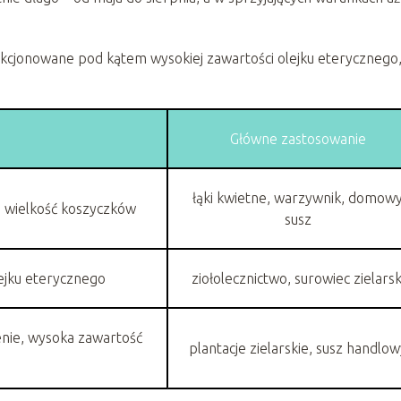
ekcjonowane pod kątem wysokiej zawartości olejku eterycznego
Główne zastosowanie
łąki kwietne, warzywnik, domow
 wielkość koszyczków
susz
ejku eterycznego
ziołolecznictwo, surowiec zielarsk
enie, wysoka zawartość
plantacje zielarskie, susz handlow