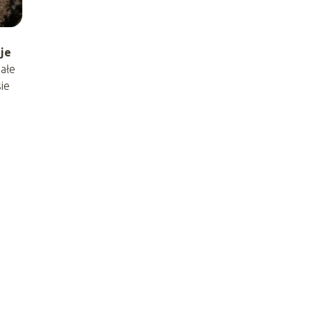
je
iałe
ie