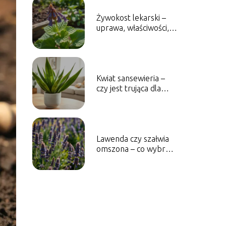
Żywokost lekarski –
uprawa, właściwości,
zastosowanie
Kwiat sansewieria –
czy jest trująca dla
ludzi i zwierząt?
Lawenda czy szałwia
omszona – co wybrać
do ogrodu?