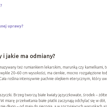
ć?
snej uprawy?
 i jakie ma odmiany?
 nazywany też rumiankiem lekarskim, marunką czy kamelkami, t
zwykle 20–60 cm wysokości, ma cienkie, mocno rozgałęzione łody
 Cała roślina intensywnie pachnie olejkiem eterycznym, który uw
zyczki. Brzeg tworzą białe kwiaty języczkowate, środek – żółte
. W miarę przekwitania białe płatki zaczynają odchylać się w dół,
nie długo – od maja do sierpnia, a w sprzyjających warunkach aż