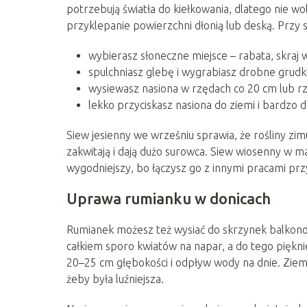
potrzebują światła do kiełkowania, dlatego nie wo
przyklepanie powierzchni dłonią lub deską. Przy
wybierasz słoneczne miejsce – rabata, skraj 
spulchniasz glebę i wygrabiasz drobne grudki
wysiewasz nasiona w rzędach co 20 cm lub rz
lekko przyciskasz nasiona do ziemi i bardzo d
Siew jesienny we wrześniu sprawia, że rośliny zim
zakwitają i dają dużo surowca. Siew wiosenny w ma
wygodniejszy, bo łączysz go z innymi pracami pr
Uprawa rumianku w donicach
Rumianek możesz też wysiać do skrzynek balkonow
całkiem sporo kwiatów na napar, a do tego piękn
20–25 cm głębokości i odpływ wody na dnie. Zie
żeby była luźniejsza.