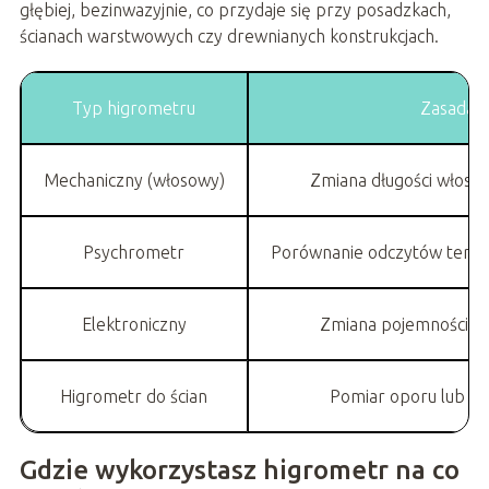
głębiej, bezinwazyjnie, co przydaje się przy posadzkach,
ścianach warstwowych czy drewnianych konstrukcjach.
Typ higrometru
Zasada d
Mechaniczny (włosowy)
Zmiana długości włosi
Psychrometr
Porównanie odczytów term
Elektroniczny
Zmiana pojemności c
Higrometr do ścian
Pomiar oporu lub po
Gdzie wykorzystasz higrometr na co