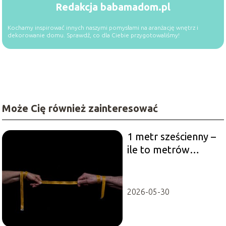
Redakcja babamadom.pl
Kochamy inspirować innych naszymi pomysłami na aranżację wnętrz i
dekorowanie domu. Sprawdź, co dla Ciebie przygotowaliśmy!
Może Cię również zainteresować
1 metr sześcienny –
ile to metrów
kwadratowych?
2026-05-30