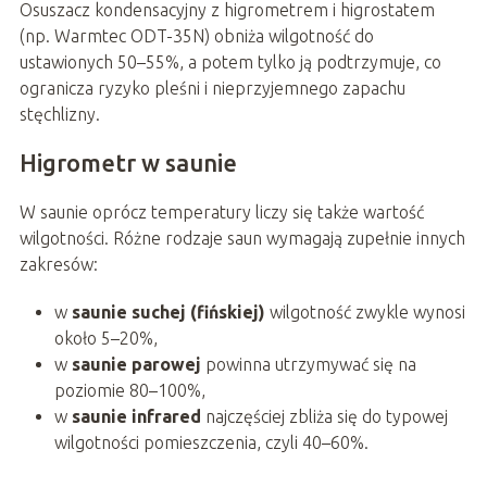
Osuszacz kondensacyjny z higrometrem i higrostatem
(np. Warmtec ODT-35N) obniża wilgotność do
ustawionych 50–55%, a potem tylko ją podtrzymuje, co
ogranicza ryzyko pleśni i nieprzyjemnego zapachu
stęchlizny.
Higrometr w saunie
W saunie oprócz temperatury liczy się także wartość
wilgotności. Różne rodzaje saun wymagają zupełnie innych
zakresów:
w
saunie suchej (fińskiej)
wilgotność zwykle wynosi
około 5–20%,
w
saunie parowej
powinna utrzymywać się na
poziomie 80–100%,
w
saunie infrared
najczęściej zbliża się do typowej
wilgotności pomieszczenia, czyli 40–60%.