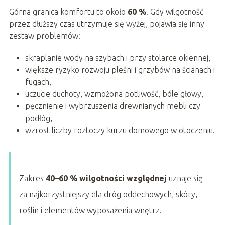
Górna granica komfortu to około
60 %
. Gdy wilgotność
przez dłuższy czas utrzymuje się wyżej, pojawia się inny
zestaw problemów:
skraplanie wody na szybach i przy stolarce okiennej,
większe ryzyko rozwoju pleśni i grzybów na ścianach i
fugach,
uczucie duchoty, wzmożona potliwość, bóle głowy,
pęcznienie i wybrzuszenia drewnianych mebli czy
podłóg,
wzrost liczby roztoczy kurzu domowego w otoczeniu.
Zakres
40–60 % wilgotności względnej
uznaje się
za najkorzystniejszy dla dróg oddechowych, skóry,
roślin i elementów wyposażenia wnętrz.