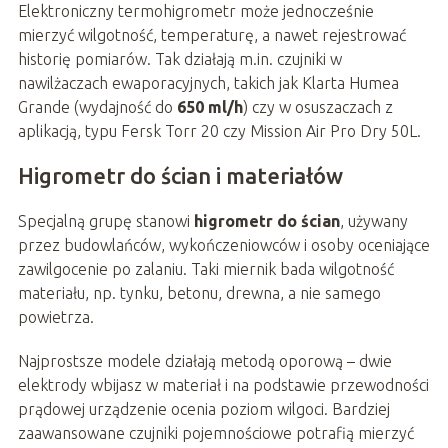
Elektroniczny termohigrometr może jednocześnie
mierzyć wilgotność, temperaturę, a nawet rejestrować
historię pomiarów. Tak działają m.in. czujniki w
nawilżaczach ewaporacyjnych, takich jak Klarta Humea
Grande (wydajność do
650 ml/h
) czy w osuszaczach z
aplikacją, typu Fersk Torr 20 czy Mission Air Pro Dry 50L.
Higrometr do ścian i materiałów
Specjalną grupę stanowi
higrometr do ścian
, używany
przez budowlańców, wykończeniowców i osoby oceniające
zawilgocenie po zalaniu. Taki miernik bada wilgotność
materiału, np. tynku, betonu, drewna, a nie samego
powietrza.
Najprostsze modele działają metodą oporową – dwie
elektrody wbijasz w materiał i na podstawie przewodności
prądowej urządzenie ocenia poziom wilgoci. Bardziej
zaawansowane czujniki pojemnościowe potrafią mierzyć