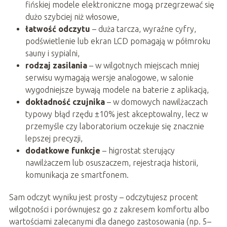
fińskiej modele elektroniczne mogą przegrzewać się
dużo szybciej niż włosowe,
łatwość odczytu
– duża tarcza, wyraźne cyfry,
podświetlenie lub ekran LCD pomagają w półmroku
sauny i sypialni,
rodzaj zasilania
– w wilgotnych miejscach mniej
serwisu wymagają wersje analogowe, w salonie
wygodniejsze bywają modele na baterie z aplikacją,
dokładność czujnika
– w domowych nawilżaczach
typowy błąd rzędu ±10% jest akceptowalny, lecz w
przemyśle czy laboratorium oczekuje się znacznie
lepszej precyzji,
dodatkowe funkcje
– higrostat sterujący
nawilżaczem lub osuszaczem, rejestracja historii,
komunikacja ze smartfonem.
Sam odczyt wyniku jest prosty – odczytujesz procent
wilgotności i porównujesz go z zakresem komfortu albo
wartościami zalecanymi dla danego zastosowania (np. 5–