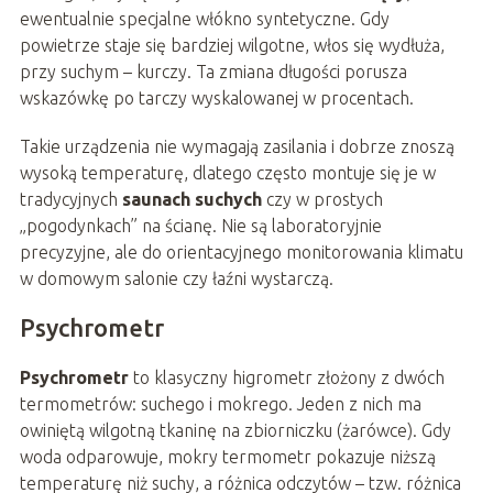
ewentualnie specjalne włókno syntetyczne. Gdy
powietrze staje się bardziej wilgotne, włos się wydłuża,
przy suchym – kurczy. Ta zmiana długości porusza
wskazówkę po tarczy wyskalowanej w procentach.
Takie urządzenia nie wymagają zasilania i dobrze znoszą
wysoką temperaturę, dlatego często montuje się je w
tradycyjnych
saunach suchych
czy w prostych
„pogodynkach” na ścianę. Nie są laboratoryjnie
precyzyjne, ale do orientacyjnego monitorowania klimatu
w domowym salonie czy łaźni wystarczą.
Psychrometr
Psychrometr
to klasyczny higrometr złożony z dwóch
termometrów: suchego i mokrego. Jeden z nich ma
owiniętą wilgotną tkaninę na zbiorniczku (żarówce). Gdy
woda odparowuje, mokry termometr pokazuje niższą
temperaturę niż suchy, a różnica odczytów – tzw. różnica