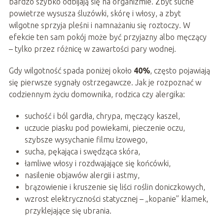
bardzo szybko odbijają się na organizmie. Zbyt suche
powietrze wysusza śluzówki, skórę i włosy, a zbyt
wilgotne sprzyja pleśni i namnażaniu się roztoczy. W
efekcie ten sam pokój może być przyjazny albo męczący
– tylko przez różnicę w zawartości pary wodnej.
Gdy wilgotność spada poniżej około
40%
, często pojawiają
się pierwsze sygnały ostrzegawcze. Jak je rozpoznać w
codziennym życiu domownika, rodzica czy alergika:
suchość i ból gardła, chrypa, męczący kaszel,
uczucie piasku pod powiekami, pieczenie oczu,
szybsze wysychanie filmu łzowego,
sucha, pękająca i swędząca skóra,
łamliwe włosy i rozdwajające się końcówki,
nasilenie objawów alergii i astmy,
brązowienie i kruszenie się liści roślin doniczkowych,
wzrost elektryczności statycznej – „kopanie” klamek,
przyklejające się ubrania.