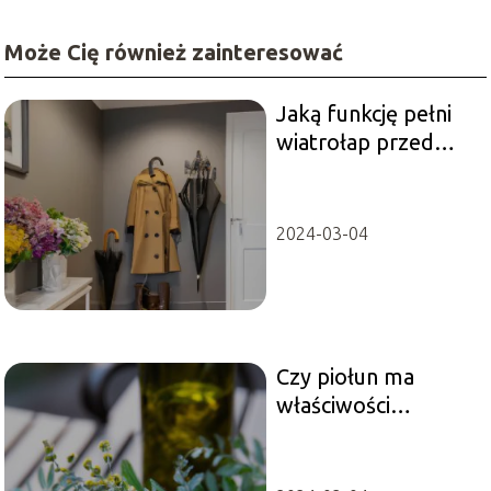
Może Cię również zainteresować
Jaką funkcję pełni
wiatrołap przed
wejściem do domu?
2024-03-04
Czy piołun ma
właściwości
magiczne? Mity i
fakty