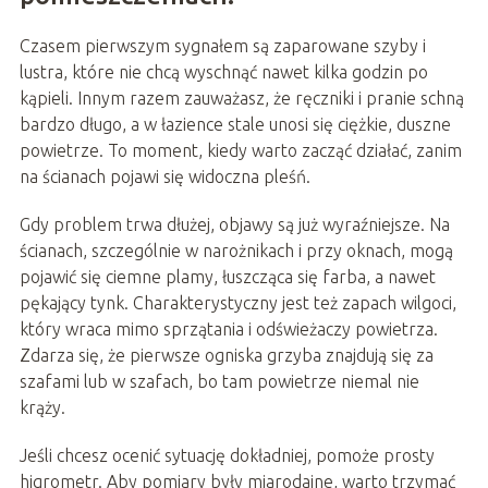
Czasem pierwszym sygnałem są zaparowane szyby i
lustra, które nie chcą wyschnąć nawet kilka godzin po
kąpieli. Innym razem zauważasz, że ręczniki i pranie schną
bardzo długo, a w łazience stale unosi się ciężkie, duszne
powietrze. To moment, kiedy warto zacząć działać, zanim
na ścianach pojawi się widoczna pleśń.
Gdy problem trwa dłużej, objawy są już wyraźniejsze. Na
ścianach, szczególnie w narożnikach i przy oknach, mogą
pojawić się ciemne plamy, łuszcząca się farba, a nawet
pękający tynk. Charakterystyczny jest też zapach wilgoci,
który wraca mimo sprzątania i odświeżaczy powietrza.
Zdarza się, że pierwsze ogniska grzyba znajdują się za
szafami lub w szafach, bo tam powietrze niemal nie
krąży.
Jeśli chcesz ocenić sytuację dokładniej, pomoże prosty
higrometr. Aby pomiary były miarodajne, warto trzymać