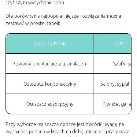
szybszym wysychaniu ścian.
Dla porównania najpopularniejsze rozwiązania można
zestawić w prostej tabeli:
Typ urządzenia
Gdzie spra
Pasywny pochłaniacz z granulatem
Szafy, spiż
Osuszacz kondensacyjny
Salony, sypialni
Osuszacz adsorpcyjny
Piwnice, garaże
Przy wyborze osuszacza dobrze jest zwrócić uwagę na
wydajność podaną w litrach na dobę, głośność pracy oraz