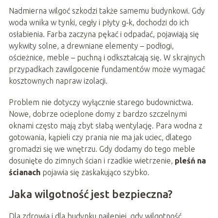
Nadmierna wilgoć szkodzi także samemu budynkowi. Gdy
woda wnika w tynki, cegły i płyty g‑k, dochodzi do ich
osłabienia. Farba zaczyna pękać i odpadać, pojawiają się
wykwity solne, a drewniane elementy – podłogi,
ościeżnice, meble – puchną i odkształcają się. W skrajnych
przypadkach zawilgocenie fundamentów może wymagać
kosztownych napraw izolacji.
Problem nie dotyczy wyłącznie starego budownictwa.
Nowe, dobrze ocieplone domy z bardzo szczelnymi
oknami często mają zbyt słabą wentylację. Para wodna z
gotowania, kąpieli czy prania nie ma jak uciec, dlatego
gromadzi się we wnętrzu. Gdy dodamy do tego meble
dosunięte do zimnych ścian i rzadkie wietrzenie,
pleśń na
ścianach
pojawia się zaskakująco szybko.
Jaka wilgotność jest bezpieczna?
Dla zdrowia i dla budynku najlepiej, gdy wilgotność