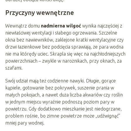
Przyczyny wewnętrzne
Wewnątrz domu
nadmierna wilgoć
wynika najczęściej z
niewłaściwej wentylacji i słabego ogrzewania. Szczelne
okna bez nawiewników, zaklejone kratki wentylacyjne czy
drzwi łazienkowe bez podcięcia sprawiają, że para wodna
nie ma którędy uciec. Skrapla się więc na najchłodniejszych
powierzchniach – zwykle w narożnikach, przy oknach, za
szafami.
Swój udział mają też codzienne nawyki. Długie, gorące
kąpiele, gotowanie bez pokrywek, suszenie prania w
małych pokojach, a nawet duża liczba akwariów czy roślin
w jednym miejscu wyraźnie podnoszą poziom pary w
powietrzu. Gdy dodatkowo mieszkanie jest niedogrzane,
problem rośnie, bo zimne powietrze może „udźwignąć”
mniej pary wodnej.