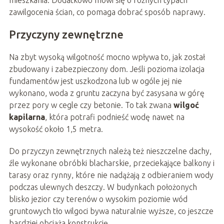
mieszkania. Dodatkowo mówi się o różnych typach
zawilgocenia ścian, co pomaga dobrać sposób naprawy.
Przyczyny zewnętrzne
Na zbyt wysoką wilgotność mocno wpływa to, jak został
zbudowany i zabezpieczony dom. Jeśli pozioma izolacja
fundamentów jest uszkodzona lub w ogóle jej nie
wykonano, woda z gruntu zaczyna być zasysana w górę
przez pory w cegle czy betonie. To tak zwana
wilgoć
kapilarna
, która potrafi podnieść wodę nawet na
wysokość około 1,5 metra.
Do przyczyn zewnętrznych należą też nieszczelne dachy,
źle wykonane obróbki blacharskie, przeciekające balkony i
tarasy oraz rynny, które nie nadążają z odbieraniem wody
podczas ulewnych deszczy. W budynkach położonych
blisko jezior czy terenów o wysokim poziomie wód
gruntowych tło wilgoci bywa naturalnie wyższe, co jeszcze
bardziej obciąża konstrukcję.